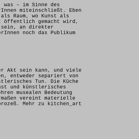
, was – im Sinne des
rInnen miteinschließt. Eben
 als Raum, wo Kunst als
t öffentlich gemacht wird,
 sein, an direkter
erInnen noch das Publikum
er Akt sein kann, und viele
en, entweder separiert von
stlerisches Tun. Die Küche
nst und künstlerisches
ehren musealen Bedeutung
rmaßen vereint materielle
prozeß. Mehr zu kitchen_art