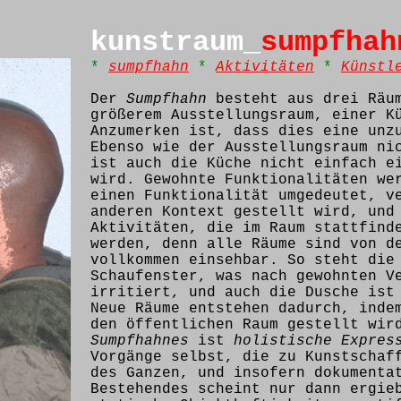
kunstraum_
sumpfhah
*
sumpfhahn
*
Aktivitäten
*
Künstl
Der
Sumpfhahn
besteht aus drei Räu
größerem Ausstellungsraum, einer K
Anzumerken ist, dass dies eine unz
Ebenso wie der Ausstellungsraum ni
ist auch die Küche nicht einfach e
wird. Gewohnte Funktionalitäten we
einen Funktionalität umgedeutet, v
anderen Kontext gestellt wird, und
Aktivitäten, die im Raum stattfind
werden, denn alle Räume sind von d
vollkommen einsehbar. So steht die
Schaufenster, was nach gewohnten V
irritiert, und auch die Dusche ist
Neue Räume entstehen dadurch, inde
den öffentlichen Raum gestellt wir
Sumpfhahnes
ist
holistische Expres
Vorgänge selbst, die zu Kunstschaf
des Ganzen, und insofern dokumenta
Bestehendes scheint nur dann ergie