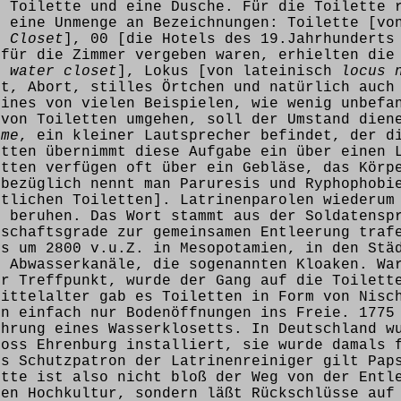
e Toilette und eine Dusche. Für die Toilette 
s eine Unmenge an Bezeichnungen: Toilette [v
ch
Closet
], 00 [die Hotels des 19.Jahrhunderts
 für die Zimmer vergeben waren, erhielten die
ch
water closet
], Lokus [von lateinisch
locus 
tt, Abort, stilles Örtchen und natürlich auch
eines von vielen Beispielen, wie wenig unbefa
 von Toiletten umgehen, soll der Umstand dien
ime
, ein kleiner Lautsprecher befindet, der d
etten übernimmt diese Aufgabe ein über einen 
etten verfügen oft über ein Gebläse, das Körp
sbezüglich nennt man Paruresis und Ryphophobi
ntlichen Toiletten]. Latrinenparolen wiederum
e beruhen. Das Wort stammt aus der Soldatensp
nschaftsgrade zur gemeinsamen Entleerung traf
ts um 2800 v.u.Z. in Mesopotamien, in den Stä
n Abwasserkanäle, die sogenannten Kloaken. Wa
er Treffpunkt, wurde der Gang auf die Toilett
Mittelalter gab es Toiletten in Form von Nisc
en einfach nur Bodenöffnungen ins Freie. 1775
ührung eines Wasserklosetts. In Deutschland w
loss Ehrenburg installiert, sie wurde damals 
ls Schutzpatron der Latrinenreiniger gilt Pap
ette ist also nicht bloß der Weg von der Entl
ren Hochkultur, sondern läßt Rückschlüsse auf