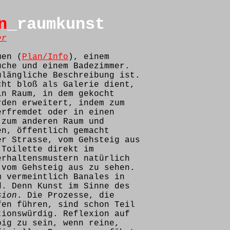
n
_raumkunst
er
men (
Plan/Info
), einem
üche und einem Badezimmer.
ulängliche Beschreibung ist.
cht bloß als Galerie dient,
in Raum, in dem gekocht
rden erweitert, indem zum
erfremdet oder in einen
 zum anderen Raum und
en, öffentlich gemacht
er Strasse, vom Gehsteig aus
 Toilette direkt im
erhaltensmustern natürlich
 vom Gehsteig aus zu sehen.
m vermeintlich Banales in
d. Denn Kunst im Sinne des
sion
. Die Prozesse, die
fen führen, sind schon Teil
tionswürdig. Reflexion auf
big zu sein, wenn reine,