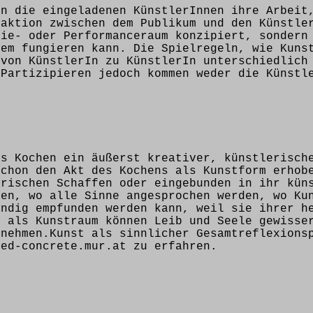
en die eingeladenen KünstlerInnen ihre Arbeit
raktion zwischen dem Publikum und den Künstle
rie- oder Performanceraum konzipiert, sondern
tem fungieren kann. Die Spielregeln, wie Kuns
 von KünstlerIn zu KünstlerIn unterschiedlich
 Partizipieren jedoch kommen weder die Künstl
ss Kochen ein äußerst kreativer, künstlerisch
schon den Akt des Kochens als Kunstform erhob
erischen Schaffen oder eingebunden in ihr kün
den, wo alle Sinne angesprochen werden, wo Ku
endig empfunden werden kann, weil sie ihrer h
e als Kunstraum können Leib und Seele gewisse
fnehmen.Kunst als sinnlicher Gesamtreflexions
sed-concrete.mur.at zu erfahren.