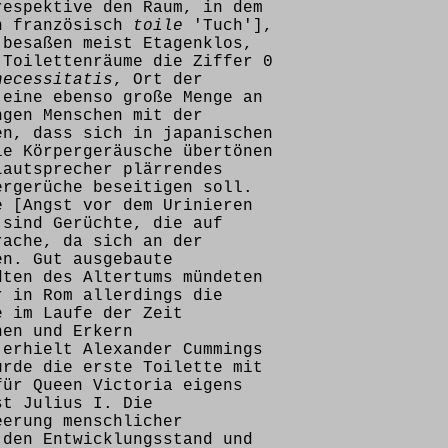
respektive den Raum, in dem
on französisch
toile
'Tuch'],
 besaßen meist Etagenklos,
 Toilettenräume die Ziffer 0
necessitatis
, Ort der
 eine ebenso große Menge an
ngen Menschen mit der
en, dass sich in japanischen
ie Körpergeräusche übertönen
Lautsprecher plärrendes
ergerüche beseitigen soll.
e [Angst vor dem Urinieren
 sind Gerüchte, die auf
rache, da sich an der
en. Gut ausgebaute
dten des Altertums mündeten
r in Rom allerdings die
e im Laufe der Zeit
hen und Erkern
 erhielt Alexander Cummings
urde die erste Toilette mit
für Queen Victoria eigens
st Julius I. Die
eerung menschlicher
 den Entwicklungsstand und