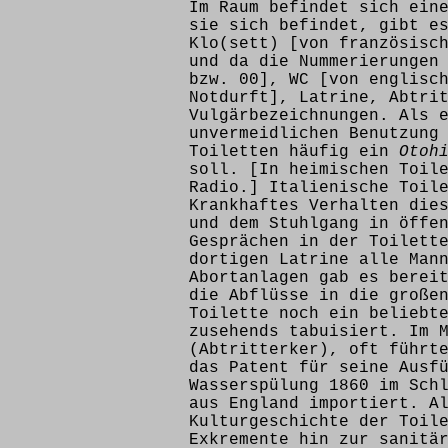
Im Raum befindet sich ein
sie sich befindet, gibt e
Klo(sett) [von französis
und da die Nummerierungen
bzw. 00], WC [von englis
Notdurft], Latrine, Abtri
Vulgärbezeichnungen. Als 
unvermeidlichen Benutzung
Toiletten häufig ein
Otoh
soll. [In heimischen Toil
Radio.] Italienische Toil
Krankhaftes Verhalten die
und dem Stuhlgang in öffe
Gesprächen in der Toilett
dortigen Latrine alle Man
Abortanlagen gab es berei
die Abflüsse in die große
Toilette noch ein beliebt
zusehends tabuisiert. Im 
(Abtritterker), oft führt
das Patent für seine Ausf
Wasserspülung 1860 im Sch
aus England importiert. A
Kulturgeschichte der Toil
Exkremente hin zur sanitä