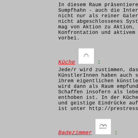
In diesem Raum präsentier
Sumpfhahn - auch die Inte
nicht nur als reiner Gale
nicht abgeschlossenes Sys
mag von Aktion zu Aktion,
Konfrontation und aktivem
vorbei.
Küche
:
Jede/r wird zustimmen, da
KünstlerInnen haben auch 
ihrem eigentlichen künstl
wird dann als Raum empfun
Schaffen insofern als leb
enthoben ist. In der Küch
und geistige Eindrücke au
ist unter http://prestres
Badezimmer
: