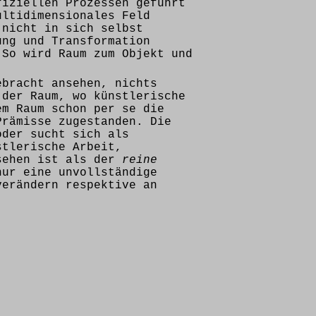
fiziellen Prozessen geführt
ultidimensionales Feld
 nicht in sich selbst
ung und Transformation
 So wird Raum zum Objekt und
ebracht ansehen, nichts
 der Raum, wo künstlerische
em Raum schon per se die
Prämisse zugestanden. Die
oder sucht sich als
stlerische Arbeit,
usehen ist als der
reine
nur eine unvollständige
verändern respektive an