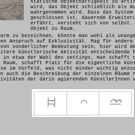
statische Objekthaftigkeit zu arti
wird, das Objekt schließlich als m
wahrgenommen wird. Dass das System
geschlossen ist, dauernde Erweiter
erfährt, versteht sich von selbst.
Objekt zu Raum.
form zu bezeichnen, könnte man wohl als unang
den Anspruch auf Exklusivität. Mag für andere
 von sonderlicher Bedeutung sein, hier wird d
eitere künstlerische Aktivität entscheidende 
t in etwa der Wahl des
settings
, man schafft 
n Raum, schafft Platz für die eigentliche kün
sse im Vorfeld, was nicht minder wichtig anz
nn auch die Beschreibung der einzelnen Räume 
tivitäten der darin agierenden KünstlerInnen 
.