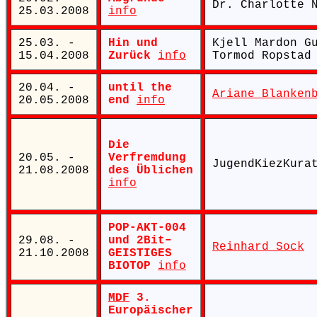
Dr. Charlotte 
25.03.2008
info
25.03. -
Hin und
Kjell Mardon G
15.04.2008
Zurück
info
Tormod Ropstad
20.04. -
until the
Ariane Blanken
20.05.2008
end
info
Die
20.05. -
Verfremdung
JugendKiezKura
21.08.2008
des Üblichen
info
POP-AKT-004
29.08. -
und 2Bit–
Reinhard Sock
21.10.2008
GEISTIGES
BIOTOP
info
MDF
3.
Europäischer