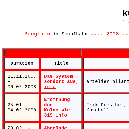
k
*
Programm
---- 2008 --
im Sumpfhahn
Duration
Title
21.11.2007
Das System
-
sondert aus,
artelier plia
09.02.2008
info
Eröffnung
25.01. -
der
Erik Drescher,
04.02.2008
Koloniale
Koschell
319
info
20.02. -
Abgründe