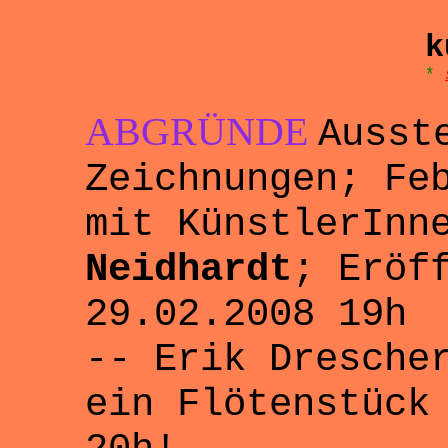
k
*
ABGRÜNDE
Ausst
Zeichnungen; Fe
mit KünstlerIn
Neidhardt
; Eröf
29.02.2008 19h
-- Erik Dresche
ein Flötenstück