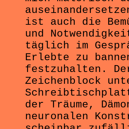
auseinandersetze
ist auch die Bem
und Notwendigkei
täglich im Gespr
Erlebte zu banne
festzuhalten. De
Zeichenblock unt
Schreibtischplat
der Träume, Dämo
neuronalen Konst
scheinbar zufäll