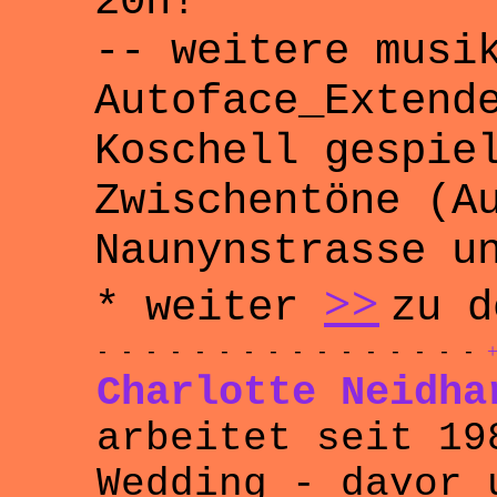
20h!
-- weitere musi
Autoface_Extend
Koschell gespie
Zwischentöne (A
Naunynstrasse u
>>
*
weiter
zu d
- - - - - - - - - - - - - - - -
Charlotte Neidha
arbeitet seit 19
Wedding - davor 