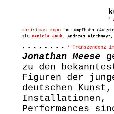
k
*
christmas expo
im sumpfhahn (Ausst
mit
Daniela Jauk
,
Andreas Kirchmayr
- - - - - - - -
* Transzendenz i
Jonathan Meese
ge
zu den bekanntes
Figuren der jung
deutschen Kunst,
Installationen,
Performances sin