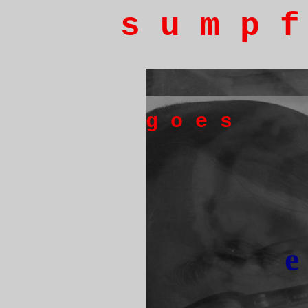
s u m p 
g o e s
e 