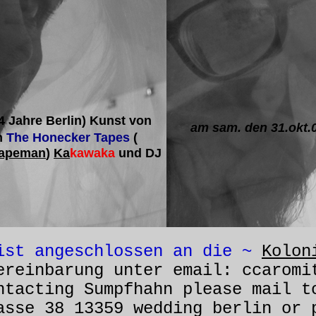
4 Jahre Berlin) Kunst von
am sam. den 31.okt.0
n
The Honecker Tapes
(
Tapeman
)
Ka
kawaka
und DJ
ist angeschlossen an die ~
Kolon
ereinbarung unter email: ccaromi
ntacting Sumpfhahn please mail 
asse 38 13359 wedding berlin or 