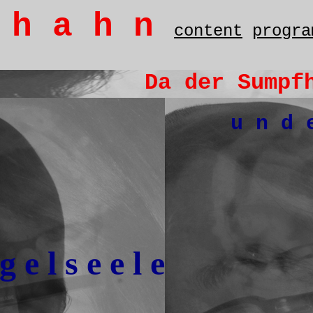
f h a h n
content
progra
Da der Sumpfh
u n d 
g e l s e e l e