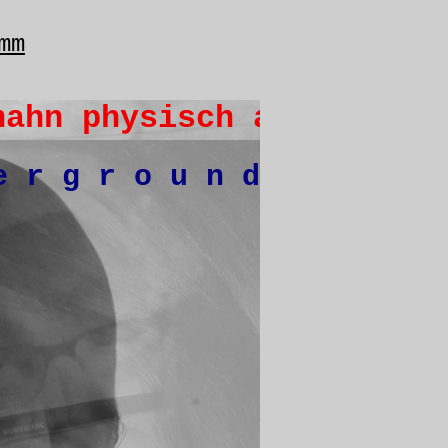
mm
ahn physisch am 01.01.20
e r g r o u n d