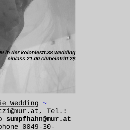
9 in der koloniestr.38 wedding
einlass 21.00 clubeintritt 2$
ie Wedding
~
tzi@mur.at, Tel.:
to
sumpfhahn@mur.at
phone 0049-30-