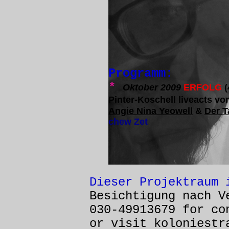
Programm:
*
Oktober 2009
ERFOLG
(
Pinter-Koschell liveacts vo
Angie Nina Yeowell
&
Der 
chew Zet
Dieser Projektraum 
Besichtigung nach V
030-49913679 for co
or visit koloniestr